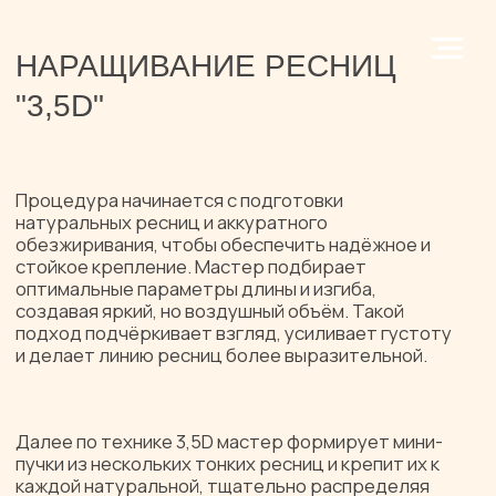
НАРАЩИВАНИЕ РЕСНИЦ
"3,5D"
Процедура начинается с подготовки
натуральных ресниц и аккуратного
обезжиривания, чтобы обеспечить надёжное и
стойкое крепление. Мастер подбирает
оптимальные параметры длины и изгиба,
создавая яркий, но воздушный объём. Такой
подход подчёркивает взгляд, усиливает густоту
и делает линию ресниц более выразительной.
Далее по технике 3,5D мастер формирует мини-
пучки из нескольких тонких ресниц и крепит их к
каждой натуральной, тщательно распределяя
объём. Завершает процедуру финальная выкладка
и расчёсывание. После наращивания ресницы
выглядят пушистыми, объёмными и идеально
структурированными — с эффектом выразительной
густоты без утяжеления.
Массаж
Ногтевой сервис