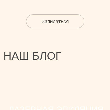
ИП Константинов Кирилл Витальевич ИНН:
860324728657 ОГРНИП: 323723200015510
Политика конфиденциальности