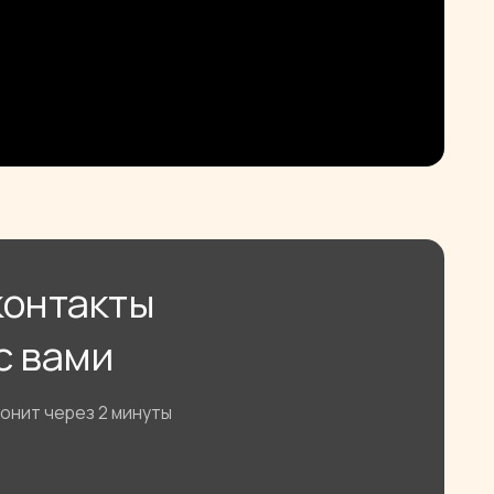
ты
минуты