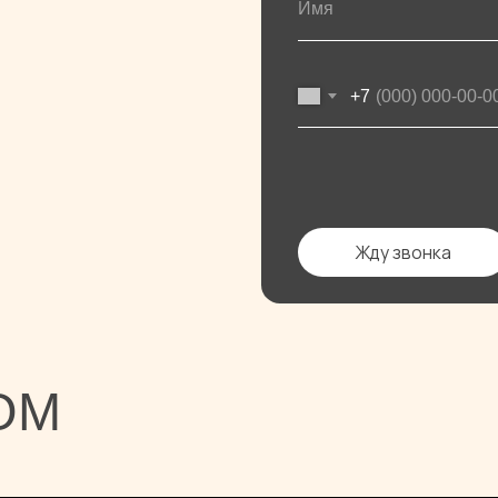
Жду звонка
М
ул.Пражская 