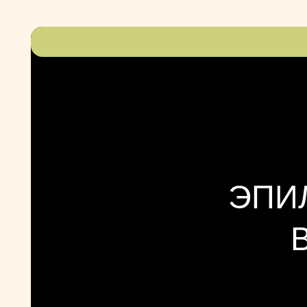
ЭПИЛ
ВП