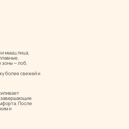
 лица,
е,
 лоб,
ее свежей и
ет
ршающие
. После