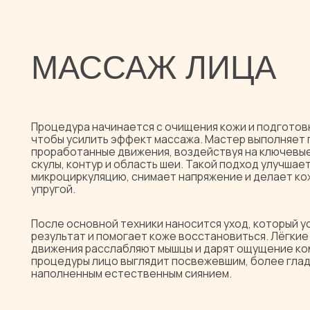
МАССАЖ ЛИЦА
Процедура начинается с очищения кожи и подготовки мышц
чтобы усилить эффект массажа. Мастер выполняет плавны
проработанные движения, воздействуя на ключевые зоны —
скулы, контур и область шеи. Такой подход улучшает
микроциркуляцию, снимает напряжение и делает кожу бол
упругой.
После основной техники наносится уход, который усилива
результат и помогает коже восстановиться. Лёгкие заве
движения расслабляют мышцы и дарят ощущение комфорта
процедуры лицо выглядит посвежевшим, более гладким и
наполненным естественным сиянием.